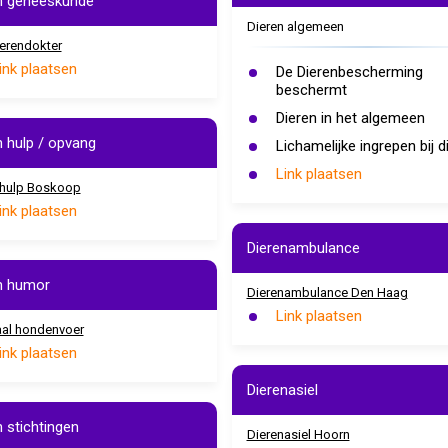
n geneeskunde
Dieren algemeen
erendokter
ink plaatsen
De Dierenbescherming
beschermt
Dieren in het algemeen
n hulp / opvang
Lichamelijke ingrepen bij d
Link plaatsen
nhulp Boskoop
ink plaatsen
Dierenambulance
n humor
Dierenambulance Den Haag
Link plaatsen
aal hondenvoer
ink plaatsen
Dierenasiel
n stichtingen
Dierenasiel Hoorn