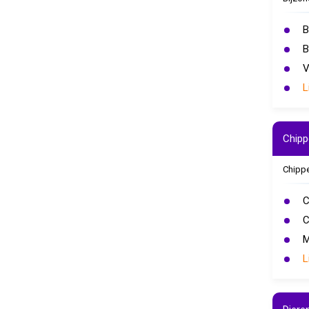
B
B
V
L
Chipp
Chipp
C
C
M
L