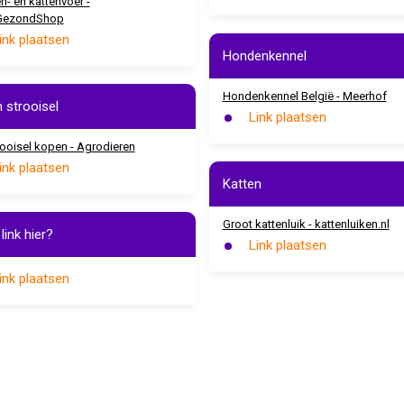
- en kattenvoer -
GezondShop
ink plaatsen
Hondenkennel
Hondenkennel België - Meerhof
n strooisel
Link plaatsen
rooisel kopen - Agrodieren
ink plaatsen
Katten
Groot kattenluik - kattenluiken.nl
link hier?
Link plaatsen
ink plaatsen