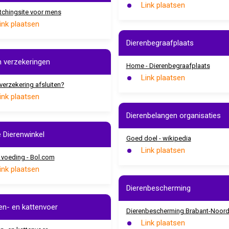
Link plaatsen
chingsite voor mens
ink plaatsen
Dierenbegraafplaats
n verzekeringen
Home - Dierenbegraafplaats
Link plaatsen
verzekering afsluiten?
ink plaatsen
Dierenbelangen organisaties
e Dierenwinkel
Goed doel - wikipedia
Link plaatsen
 voeding - Bol.com
ink plaatsen
Dierenbescherming
n- en kattenvoer
Dierenbescherming Brabant-Noor
Link plaatsen