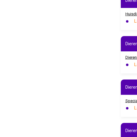
Diere
Huisdi
L
Diere
Diere
L
Diere
Speci
L
Diere