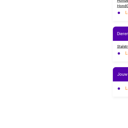
Honden
Hond
L
Diere
Stalst
L
Jouw 
L