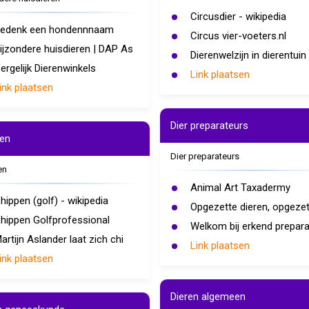
Circusdier - wikipedia
edenk een hondennnaam
Circus vier-voeters.nl
ijzondere huisdieren | DAP As
Dierenwelzijn in dierentuin
ergelijk Dierenwinkels
Link plaatsen
ink plaatsen
Dier preparateurs
en
Dier preparateurs
en
Animal Art Taxadermy
hippen (golf) - wikipedia
Opgezette dieren, opgezet
hippen Golfprofessional
Welkom bij erkend prepara
artijn Aslander laat zich chi
Link plaatsen
ink plaatsen
Dieren algemeen