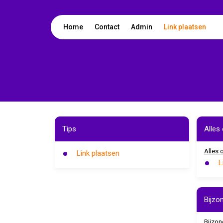
Home
Contact
Admin
Link plaatsen
Tips
Alles 
Alles 
Link plaatsen
L
Bijzo
Bijzon